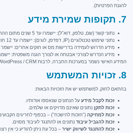
להגנת הפרטיות).
7. תקופות שמירת מידע
נתוני קשר (שם, טלפון, דוא"ל): יישמרו עד 5 שנים מתום ההתקשרות או עד בקשת מחיקה מצד המשתמש.
נתוני שימוש טכנולוגיים (IP, דפדפן, לוגים): יישמרו עד 12 חודשים.
מידע הדרוש לעמידה בדרישות מס או חוקים אחרים: יישמר
מידע הנדרש לצורכי אבטחה או לצורך הגנה משפטית: יישמר
המידע האישי נשמר במערכות החברה, לרבות ‎WordPress / CRM / מערכת דיוור‎, ובשרתי אחסון הנמצאים ב‎ישראל
8. זכויות המשתמש
בהתאם לחוק, למשתמש יש את הזכויות הבאות:
זכות לקבל מידע
על הנתונים שנאספו אודותיו.
זכות לתקן
נתונים שאינם מדויקים או שלמים.
זכות למחיקה
("הזכות להישכח") – בכפוף לחריגים הקבועים
זכות להגביל עיבוד
נתונים או להתנגד לעיבוד מסוים.
זכות להתנגד לשיווק ישיר
– בכל עת ניתן להודיע כי אין רצון