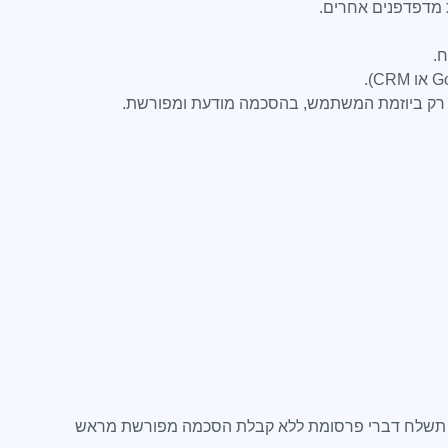
.
ה רק ביוזמת המשתמש, בהסכמה מודעת ומפורשת.
קשורת (בזק ושידורים), תשמ"ב–1982 ("חוק הספאם"). החברה לא תשלח דברי פרסומת ללא קבלת הסכמה מפורשת מראש