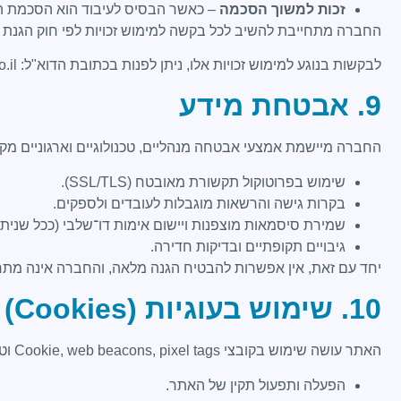
זכות למשוך הסכמה
– כאשר הבסיס לעיבוד הוא הסכמת 
החברה מתחייבת להשיב לכל בקשה למימוש זכויות לפי חוק הגנת הפרטיות בתוך ‎30‎ ימים ממועד קבלת הבקשה. במידה ונדרשת הארכה, תימסר הו
לבקשות בנוגע למימוש זכויות אלו, ניתן לפנות בכתובת הדוא"ל: artem@topmanulan.co.il בטלפון 053-727-3111
9. אבטחת מידע
החברה מיישמת אמצעי אבטחה מנהליים, טכנולוגיים וארגוניים מקו
שימוש בפרוטוקול תקשורת מאובטח (SSL/TLS).
בקרות גישה והרשאות מוגבלות לעובדים ולספקים.
שמירת סיסמאות מוצפנות ויישום אימות דו־שלבי (ככל שניתן)
גיבויים תקופתיים ובדיקות חדירה.
יחד עם זאת, אין אפשרות להבטיח הגנה מלאה, והחברה אינה מתחייב
10. שימוש בעוגיות (Cookies) וטכנולוגיות דומות
האתר עושה שימוש בקובצי Cookie, web beacons, pixel tags וטכנולוגיות מעקב אחרות לצורך:
הפעלה ותפעול תקין של האתר.