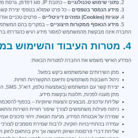
נתוני שימוש טכנולוגיים
– כתובת IP, סוג דפדפן, גרסת מערכת הפעלה, מיקום גיאוגרפי כללי, עמודים שנצפו, זמן שהייה, הפניות מדפדפנים אחרים.
מידע הנמסר בטפסים
– כל פרט שמולא בטפסי יצירת קשר,
עוגיות (Cookies) ומזהים דיגיטליים
– פרטים טכניים אודו
מידע הנאסף ממקורות חיצוניים
– במקרים בהם המשתמש בוחר להת
החברה אינה מבקשת מהמשתמש למסור מידע רגיש כהגדרתו בחוק (
4. מטרות העיבוד והשימוש במידע
המידע האישי משמש את החברה למטרות הבאות:
מתן השירותים שהמשתמש ביקש בפועל.
ניהול חשבונות משתמשים ותיאום התקשרויות חוזיות.
יצירת קשר עם המשתמש (באמצעות טלפון, דוא"ל, SMS, הודעות מיידיות).
מתן מענה לפניות, תלונות ובקשות מידע.
שליחת עדכונים, מבצעים והצעות שיווקיות – בכפוף להסכמ
ניתוח פעילות משתמשים לצורך שיפור חוויית השירות והתאמ
שמירה על אבטחת המידע, מניעת הונאות, זיהוי סיכונים ועמי
עמידה בהתחייבויות חוקיות, לרבות שמירת מסמכים לצורכי מ