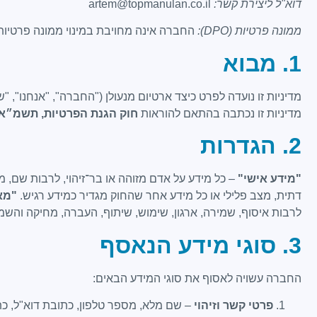
דוא"ל ליצירת קשר:
artem@topmanulan.co.il
ממונה פרטיות (DPO):
החברה אינה מחויבת במינוי ממונה פרטיות 
1. מבוא
מדיניות זו נועדה לפרט כיצד ‎
ארטיום מנעולן‎
("החברה", "אנחנו", "
מדיניות זו נכתבה בהתאם להוראות
חוק הגנת הפרטיות, תשמ״א-981
2. הגדרות
"מידע אישי"
– כל מידע על אדם מזוהה או בר־זיהוי, לרבות שם, מספר ז
דתית, מצב פלילי או כל מידע אחר שהחוק מגדיר כמידע רגיש.
"מא
לרבות איסוף, שמירה, ארגון, שימוש, שיתוף, העברה, מחיקה והש
3. סוגי מידע הנאסף
החברה עשויה לאסוף את סוגי המידע הבאים:
פרטי קשר וזיהוי
– שם מלא, מספר טלפון, כתובת דוא"ל, כתו