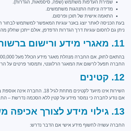
שמירת העדפות משתמש (שפה, סיסמאות, הגדרות).
מדידה וניתוח התנהגות משתמשים.
התאמה אישית של תוכן ופרסום.
בעת הכניסה לאתר יוצג באנר עוגיות המאפשר למשתמש לבחור האם
ניתן גם לחסום עוגיות דרך הגדרות הדפדפן, אולם ייתכן שחלק מה
11. מאגרי מידע ורישום ברשות להגנת הפרטיות (PPA)
בהתאם לחוק, אם החברה מנהלת מאגר מידע הכולל מעל ‎100,000‎ רשומות או כולל מידע רגיש – היא מחויבת לרישום המאגר אצל
החברה תפעל לרשום את המאגר הרלוונטי, ותמסור פרטים על הריש
12. קטינים
השירות אינו מיועד לקטינים מתחת לגיל ‎18‎. החברה אינה אוספת ביודעין מידע על קטינים ללא הסכמת ההורים או האפוטרופוס החוקי.
אם נודע לחברה כי נמסר מידע על קטין ללא הסכמה נדרשת – החב
13. גילוי מידע לצורך אכיפה משפטית
החברה עשויה לחשוף מידע אישי אם הדבר נדרש: