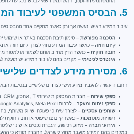
מהמשתמש (opt-in), והמשתמש רשאי לבקש בכל עת להפסיק קבלת פרסומים.
5. הבסיס המשפטי לעיבוד המידע
עיבוד המידע האישי נעשה אך ורק כאשר מתקיים אחד מהבסיסים
הסכמה מפורשת
– סימון תיבת הסכמה באתר או שימוש יזו
קיום חוזה
– כאשר עיבוד המידע נחוץ לצורך קיום חוזה או נ
חובה חוקית
– כאשר הדין מחייב אותנו לשמור או למסור מיד
אינטרס לגיטימי
– מקרים בהם לעיבוד המידע יש תועלת לגי
6. מסירת מידע לצדדים שלישיים
החברה עשויה להעביר מידע אישי לצדדים שלישיים בנסיבות הבאו
ספקי שירות
– חברות המספקות שירותי IT, אחסון, CRM, מערכות דיוור, שירותי שליחויות ותשלומים.
ספקי ניתוח ומעקב
– לרבות Google Analytics, Meta Pixel וכלים מקבילים.
שותפים עסקיים
– לצורך שיתופי פעולה ושיווק משותף, 
רשויות מוסמכות
– כאשר קיים צו שיפוטי או חובה חוקית ל
אירועי חברה
– מיזוג, רכישה, העברת נכסים או שינוי שליטה
במקרים בהם המידע מועבר מחוץ לישראל, החברה תוודא כי ההעברה